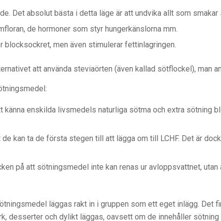
 Det absolut bästa i detta läge är att undvika allt som smakar s
armfloran, de hormoner som styr hungerkänslorna mm.
er blocksockret, men även stimulerar fettinlagringen.
ernativet att använda steviaörten (även kallad sötflockel), man a
ötningsmedel:
t känna enskilda livsmedels naturliga sötma och extra sötning blir
de kan ta de första stegen till att lägga om till LCHF. Det är do
cken på att sötningsmedel inte kan renas ur avloppsvattnet, utan å
tningsmedel läggas rakt in i gruppen som ett eget inlägg. Det fin
rk, desserter och dylikt läggas, oavsett om de innehåller sötning