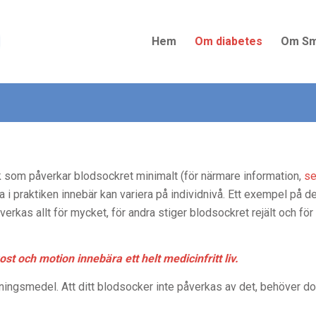
Hem
Om diabetes
Om Sm
k som påverkar blodsockret minimalt
(för närmare information,
se
 i praktiken innebär kan variera på individnivå. Ett exempel på d
erkas allt för mycket, för andra stiger blodsockret rejält och för
kost och motion innebära ett helt medicinfritt liv.
ningsmedel. Att ditt blodsocker inte påverkas av det, behöver doc