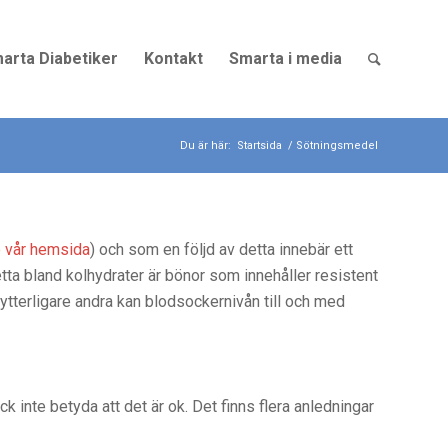
arta Diabetiker
Kontakt
Smarta i media
Du är här:
Startsida
/
Sötningsmedel
 vår hemsida
) och som en följd av detta innebär ett
etta bland kolhydrater är bönor som innehåller resistent
 ytterligare andra kan blodsockernivån till och med
k inte betyda att det är ok. Det finns flera anledningar