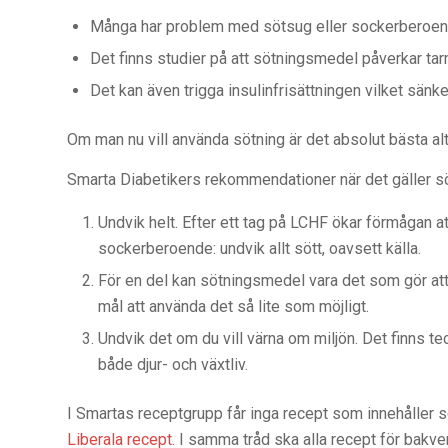
Många har problem med sötsug eller sockerberoende.
Det finns studier på att sötningsmedel påverkar t
Det kan även trigga insulinfrisättningen vilket sänk
Om man nu vill använda sötning är det absolut bästa alt
Smarta Diabetikers rekommendationer när det gäller s
Undvik helt. Efter ett tag på LCHF ökar förmågan at
sockerberoende: undvik allt sött, oavsett källa.
För en del kan sötningsmedel vara det som gör att 
mål att använda det så lite som möjligt.
Undvik det om du vill värna om miljön. Det finns te
både djur- och växtliv.
I Smartas receptgrupp får inga recept som innehåller sö
Liberala recept
. I samma tråd ska alla recept för bakve