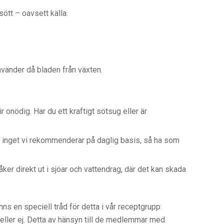
ött – oavsett källa.
nvänder då bladen från växten.
 onödig. Har du ett kraftigt sötsug eller är
ck inget vi rekommenderar på daglig basis, så ha som
ker direkt ut i sjöar och vattendrag, där det kan skada
ns en speciell tråd för detta i vår receptgrupp:
 eller ej. Detta av hänsyn till de medlemmar med